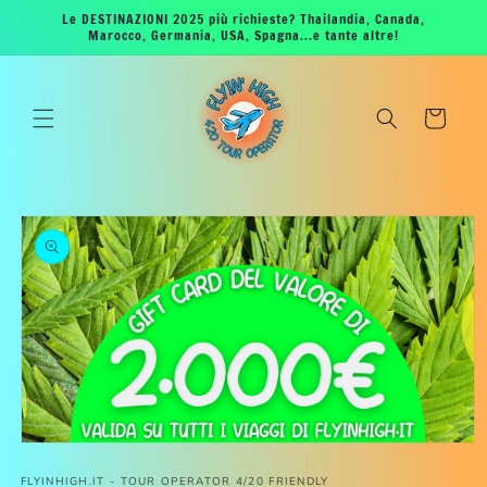
Vai
Le DESTINAZIONI 2025 più richieste? Thailandia, Canada,
direttamente
Marocco, Germania, USA, Spagna...e tante altre!
ai contenuti
Carrello
Passa alle
informazioni
sul viaggio
Apri
contenuti
FLYINHIGH.IT - TOUR OPERATOR 4/20 FRIENDLY