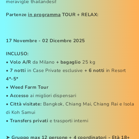
meraviglie thailandesi!
-
-
FlyinHigh.it
FlyinHigh.it
Partenze
in programma
TOUR + RELAX:
(420
(420
Friendly
Friendly
Tour
Tour
Operator)
Operator)
17 Novembre - 02 Dicembre 2025
INCLUSO:
•
Volo A/R
da Milano
+
bagaglio
25 kg
•
7 notti
in Case Private esclusive
+ 6 notti
in Resort
4*-5*
•
Weed Farm Tour
• Accesso
ai migliori dispensari
•
Città visitate:
Bangkok, Chiang Mai, Chiang Rai e Isola
di Koh Samui
•
Transfers privati
e trasporti interni
➤ Gruppo max 12 persone + 4 coordinatori - Età 18+