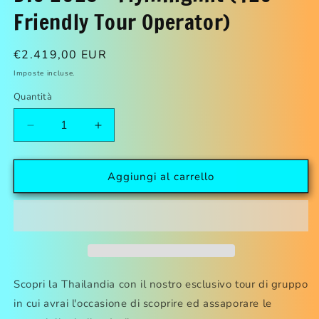
modale
Friendly Tour Operator)
Prezzo
€2.419,00 EUR
di
Imposte incluse.
listino
Quantità
Diminuisci
Aumenta
quantità
quantità
per
per
THAI
THAI
Aggiungi al carrello
Tour
Tour
&amp;
&amp;
Relax!
Relax!
|
|
17
17
NOV
NOV
-02
-02
Scopri la Thailandia con il nostro esclusivo tour di gruppo
DIC
DIC
in cui avrai l'occasione di scoprire ed assaporare le
2025
2025