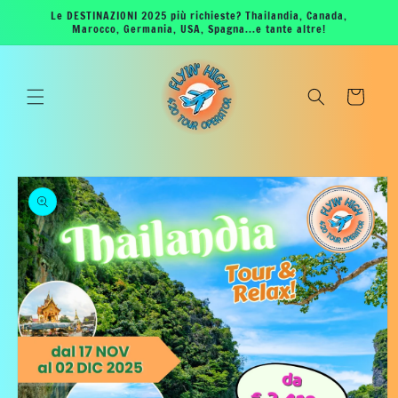
Vai
Le DESTINAZIONI 2025 più richieste? Thailandia, Canada,
direttamente
Marocco, Germania, USA, Spagna...e tante altre!
ai contenuti
Carrello
Passa alle
informazioni
sul viaggio